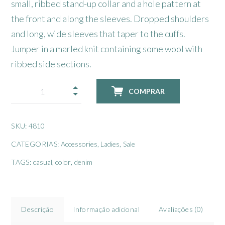
small, ribbed stand-up collar and a hole pattern at
the front and along the sleeves. Dropped shoulders
and long, wide sleeves that taper to the cuffs.
Jumper in a marled knit containing some wool with
ribbed side sections.
COMPRAR
SKU:
4810
CATEGORIAS:
Accessories
,
Ladies
,
Sale
TAGS:
casual
,
color
,
denim
Descrição
Informação adicional
Avaliações (0)