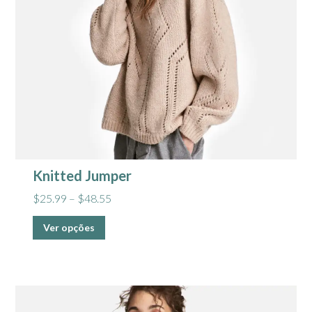
Knitted Jumper
$
25.99
–
$
48.55
Ver opções