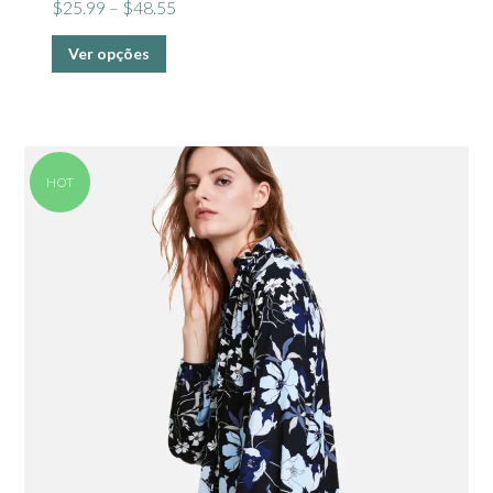
$
25.99
–
$
48.55
Ver opções
HOT