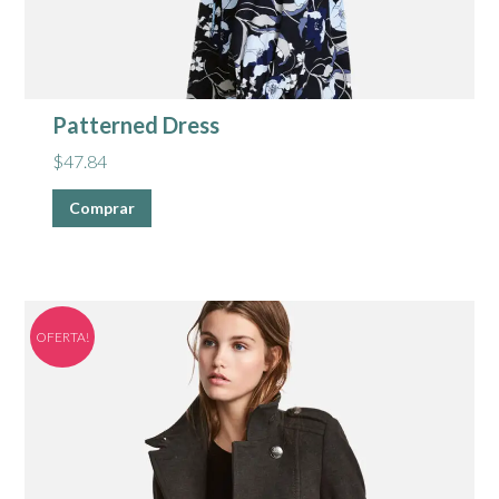
Patterned Dress
$
47.84
Comprar
OFERTA!