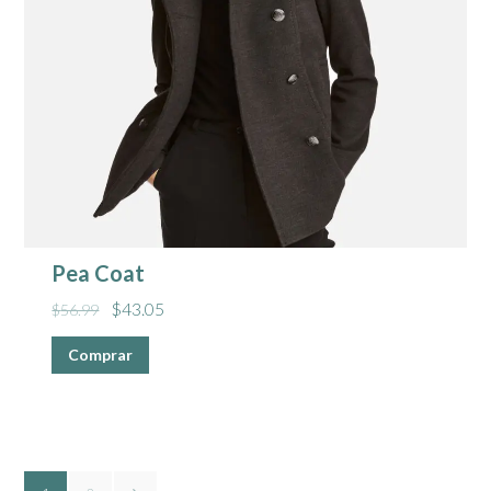
Pea Coat
$
43.05
$
56.99
Comprar