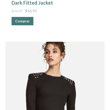
Dark Fitted Jacket
$
46.99
$
76.99
Comprar