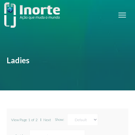
Ladies
Show:
View Page
1
of
2
Next