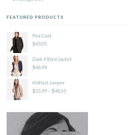
FEATURED PRODUCTS
Pea Coat
$
43.05
Dark Fitted Jacket
$
46.99
Knitted Jumper
$
25.99
–
$
48.55