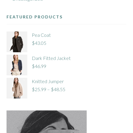
FEATURED PRODUCTS
Pea Coat
$
43.05
Dark Fitted Jacket
$
46.99
Knitted Jumper
$
25.99
–
$
48.55