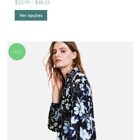
$
25.99
–
$
48.55
Ver opções
HOT