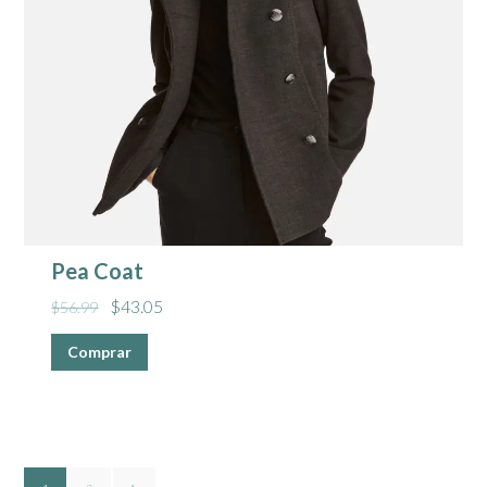
Pea Coat
$
43.05
$
56.99
Comprar