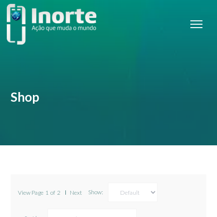
Shop
Show:
View Page
1
of
2
Next