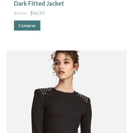
Dark Fitted Jacket
$
46.99
$
76.99
Comprar