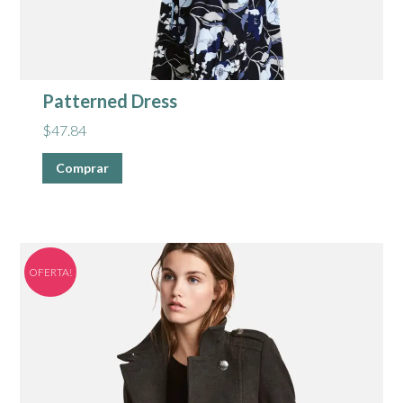
Patterned Dress
$
47.84
Comprar
OFERTA!