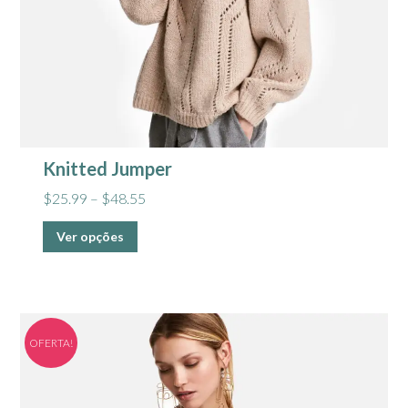
Knitted Jumper
$
25.99
–
$
48.55
Ver opções
OFERTA!