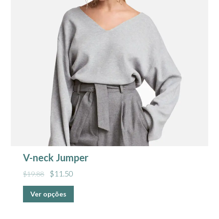
V-neck Jumper
$
11.50
$
19.88
Ver opções