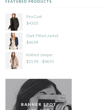
FEATURED PRODUCTS
Pea Coat
$
43.05
Dark Fitted Jacket
$
46.99
Knitted Jumper
$
25.99
–
$
48.55