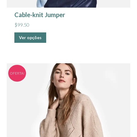
Cable-knit Jumper
$
99.50
Ver opções
OFERTA!