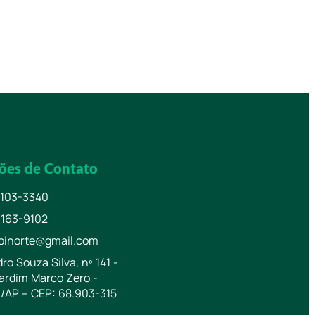
ões de Contato
8103-3340
9163-9102
toinorte@gmail.com
ro Souza Silva, nº 141 -
Jardim Marco Zero -
/AP – CEP: 68.903-315