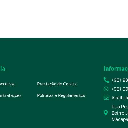
ia
Informaç
(96) 9
anceiros
Prestação de Contas
(96) 9
ontratações
Políticas e Regulamentos
institu
Rua Ped
Bairro 
Macapá