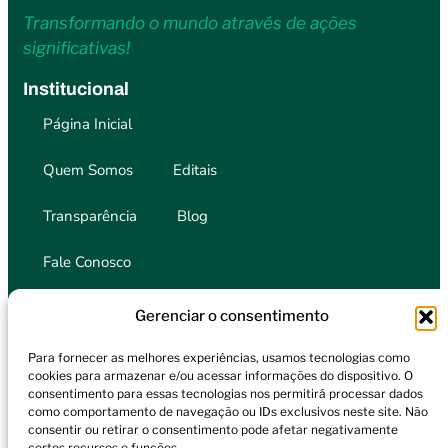
Transformando o mundo através de ações
significativas!
Institucional
Página Inicial
Quem Somos
Editais
Transparência
Blog
Fale Conosco
Onde Atuamos
Gerenciar o consentimento
Cultura
Esporte
Para fornecer as melhores experiências, usamos tecnologias como
Educação
Saúde
cookies para armazenar e/ou acessar informações do dispositivo. O
consentimento para essas tecnologias nos permitirá processar dados
Fale Conosco
como comportamento de navegação ou IDs exclusivos neste site. Não
consentir ou retirar o consentimento pode afetar negativamente
institutoinorte@gmail.com
certos recursos e funções.