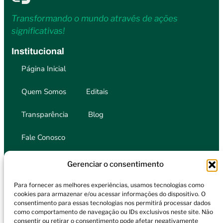
Transformando o mundo através de ações
significativas!
Institucional
Página Inicial
Quem Somos
Editais
Transparência
Blog
Fale Conosco
Onde Atuamos
Gerenciar o consentimento
Cultura
Esporte
Para fornecer as melhores experiências, usamos tecnologias como
Educação
Saúde
cookies para armazenar e/ou acessar informações do dispositivo. O
consentimento para essas tecnologias nos permitirá processar dados
Fale Conosco
como comportamento de navegação ou IDs exclusivos neste site. Não
consentir ou retirar o consentimento pode afetar negativamente
institutoinorte@gmail.com