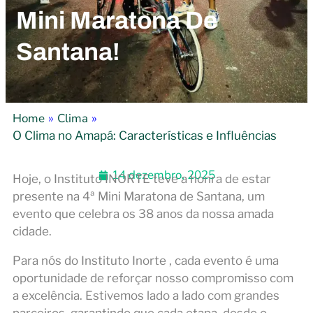
Mini Maratona De
Santana!
Home
Clima
»
»
O Clima no Amapá: Características e Influências
14 dezembro, 2025
Hoje, o Instituto INORTE teve a honra de estar
presente na 4ª Mini Maratona de Santana, um
evento que celebra os 38 anos da nossa amada
cidade.
Para nós do Instituto Inorte , cada evento é uma
oportunidade de reforçar nosso compromisso com
a excelência. Estivemos lado a lado com grandes