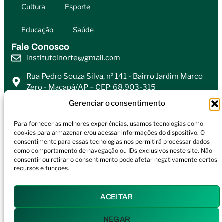
Cultura
Esporte
Educação
Saúde
Fale Conosco
institutoinorte@gmail.com
Rua Pedro Souza Silva, nº 141 - Bairro Jardim Marco
Zero - Macapá/AP – CEP: 68.903-315
Gerenciar o consentimento
Siga-Nos
Para fornecer as melhores experiências, usamos tecnologias como
cookies para armazenar e/ou acessar informações do dispositivo. O
consentimento para essas tecnologias nos permitirá processar dados
Copyright ® 2025 - Todos os Direitos Reservados.
como comportamento de navegação ou IDs exclusivos neste site. Não
consentir ou retirar o consentimento pode afetar negativamente certos
recursos e funções.
ACEITAR
NEGAR